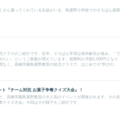
くさん通ってくれている生徒がいる、鳥屋野小学校でのそろばん授業
児クラスのご紹介です。近年、そろばん学習は低年齢化が進み、「で
たい」というご家庭が増えています。授業料か月額1,000円となり
理なく。高橋学園鳥屋野教室の幼児クラスで、はじめての“学びの一
んか。
ント『チーム対抗 お菓子争奪クイズ大会』！
と、高橋学園鳥屋野教室の大人気のイベントが開催されます。その名
奪クイズ大会』今回はその様子をご紹介です。