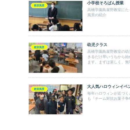
小学校そろばん授業
教室風景
高橋学園鳥屋野教室にた
風景の紹介
幼児クラス
教室風景
高橋学園鳥屋野教室の幼
きるだけ早いうちから始め
ます。まずは楽しく、無
歩”を踏み出してみませ
大人気ハロウィンイベ
教室風景
毎年ハロウィンが近づく
も『チーム対抗お菓子争