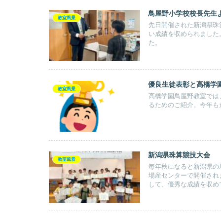
鳥屋野小学校校長先生
教室風景
先日開催された新潟県珠
い成績を収められました
た。
優良生徒表彰と高橋学
教室風景
高橋学園鳥屋野教室では
るためのご紹介。今年も
新潟県珠算競技大会
教室風景
毎年秋になると新潟県の
場産センターで開催され
して、優秀な成績を収め