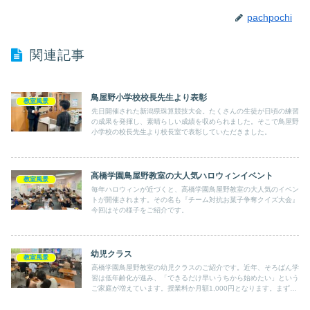
pachpochi
関連記事
鳥屋野小学校校長先生より表彰
教室風景
先日開催された新潟県珠算競技大会。たくさんの生徒が日頃の練習
の成果を発揮し、素晴らしい成績を収められました。そこで鳥屋野
小学校の校長先生より校長室で表彰していただきました。
高橋学園鳥屋野教室の大人気ハロウィンイベント
教室風景
毎年ハロウィンが近づくと、高橋学園鳥屋野教室の大人気のイベン
トが開催されます。その名も『チーム対抗お菓子争奪クイズ大会』
今回はその様子をご紹介です。
幼児クラス
教室風景
高橋学園鳥屋野教室の幼児クラスのご紹介です。近年、そろばん学
習は低年齢化が進み、「できるだけ早いうちから始めたい」という
ご家庭が増えています。授業料か月額1,000円となります。まずは
楽しく、無理なく。高橋学園鳥屋野教室の幼児クラスで、はじめて
の“学びの一歩”を踏み出してみませんか。