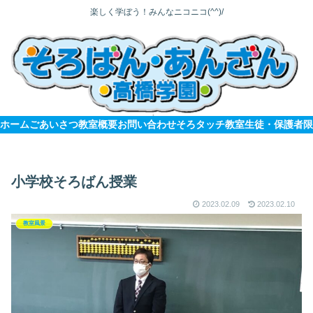
楽しく学ぼう！みんなニコニコ(^^)/
ホーム
ごあいさつ
教室概要
お問い合わせ
そろタッチ教室
生徒・保護者限
小学校そろばん授業
2023.02.09
2023.02.10
教室風景